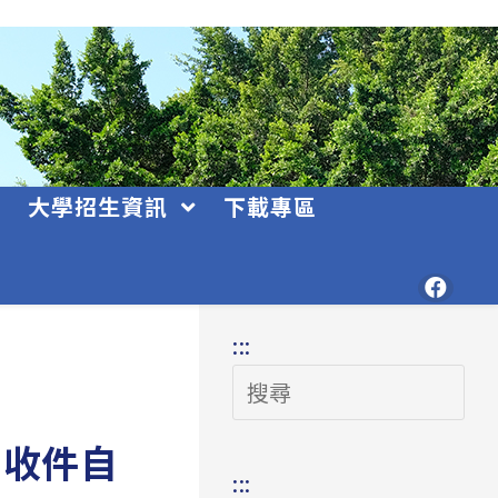
大學招生資訊
下載專區
:::
搜
尋
」收件自
:::