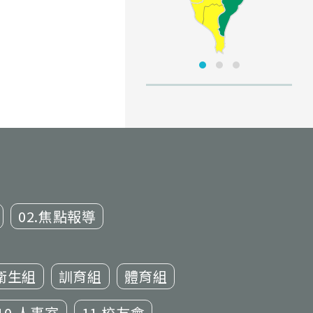
02.焦點報導
衛生組
訓育組
體育組
10.人事室
11.校友會