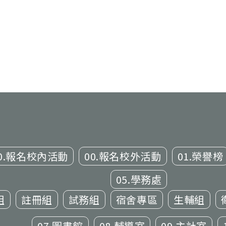
0.報名校內活動
00.報名校外活動
01.榮譽榜
05.學務處
組
註冊組
試務組
宿舍專區
生輔組
07.圖書館
08.輔導室
09.主計室