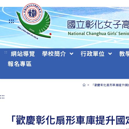
跳
轉
:::
至
主
要
:::
網站導覽
學校簡介
行政單位
教
內
報名專區
容
>
「歡慶彰化扇形車庫提升國定
:::
「歡慶彰化扇形車庫提升國