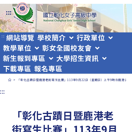
跳
:::
轉
至
主
網站導覽
學校簡介
行政單位
:::
教學單位
彰女全國校友會
要
新生報到專區
大學招生資訊
內
下載專區
報名專區
容
>
「彰化古蹟日暨鹿港老街寫生比賽」113年9月22日（星期日）上午9時在鹿港公會
:::
「彰化古蹟日暨鹿港老
街寫生比賽」113年9月