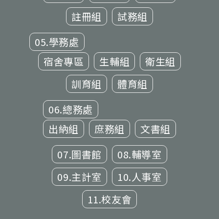
註冊組
試務組
05.學務處
宿舍專區
生輔組
衛生組
訓育組
體育組
06.總務處
出納組
庶務組
文書組
07.圖書館
08.輔導室
09.主計室
10.人事室
11.校友會