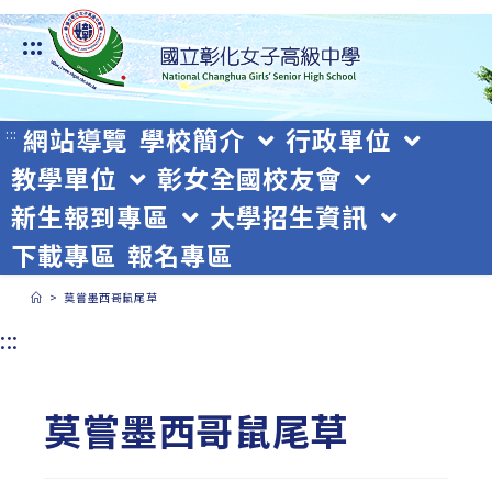
跳
:::
轉
至
主
網站導覽
學校簡介
行政單位
:::
教學單位
彰女全國校友會
要
新生報到專區
大學招生資訊
內
下載專區
報名專區
容
>
莫嘗墨西哥鼠尾草
:::
莫嘗墨西哥鼠尾草