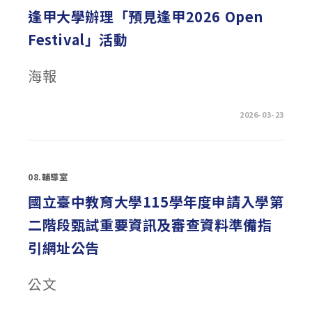
語
語
逢甲大學辦理「預見逢甲2026 Open
言
能
Festival」活動
力
認
證
輔
海報
導
班」〉
中
在
留言功能已關閉
2026-03-23
〈逢
甲
大
學
辦
理
08.輔導室
「預
見
逢
國立臺中教育大學115學年度申請入學第
甲
2026
二階段甄試重要資訊及審查資料準備指
OPEN
FESTIVAL」
活
引網址公告
動〉
中
公文