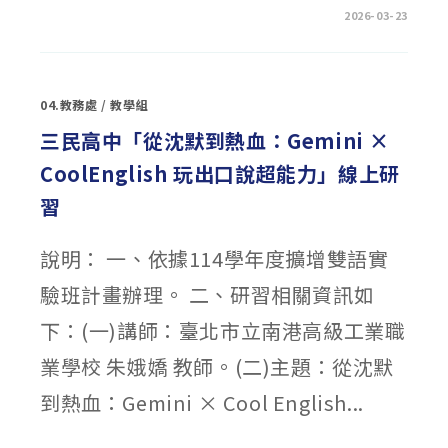
在
留言功能已關閉
2026-03-23
〈國
立
臺
中
教
育
04.教務處
/
教學組
大
學
115
三民高中「從沈默到熱血：Gemini ×
學
年
CoolEnglish 玩出口說超能力」線上研
度
申
請
習
入
學
第
二
說明： 一、依據114學年度擴增雙語實
階
段
甄
驗班計畫辦理。 二、研習相關資訊如
試
重
下：(一)講師：臺北市立南港高級工業職
要
資
訊
業學校 朱娥嬌 教師。(二)主題：從沈默
及
審
查
到熱血：Gemini × Cool English...
資
料
準
備