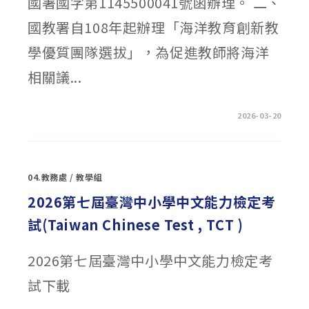
國署國字第1145500041號函辦理。 二、
教
師
增
國教署自108年起辦理「海洋教育創新教
能
工
學優質團隊選拔」，為促進教師將海洋
作
坊〉
中
相關議...
在
留言功能已關閉
2026-03-20
〈「海
洋
教
育
創
新
04.教務處
/
教學組
教
學
優
2026第七屆臺灣中小學中文能力檢定考
質
團
試(Taiwan Chinese Test , TCT )
隊
選
拔」
宣
2026第七屆臺灣中小學中文能力檢定考
傳
工
作
試下載
坊〉
中