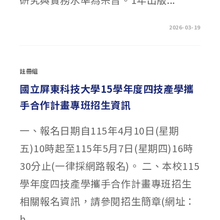
在
留言功能已關閉
2026-03-19
〈轉
知
臺
灣
師
範
註冊組
大
學
115
國立屏東科技大學15學年度四技產學攜
年
度
手合作計畫專班招生資訊
中
等
教
育
一、報名日期自115年4月10日(星期
季
刊
徵
五)10時起至115年5月7日(星期四)16時
稿〉
中
30分止(一律採網路報名)。 二、本校115
學年度四技產學攜手合作計畫專班招生
相關報名資訊，請參閱招生簡章(網址：
h...