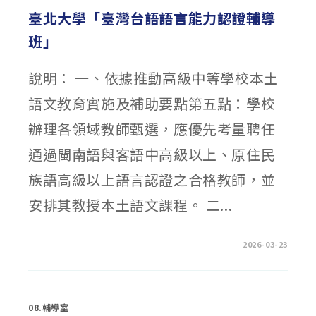
行
動
臺北大學「臺灣台語語言能力認證輔導
獎〉
中
班」
說明： 一、依據推動高級中等學校本土
語文教育實施及補助要點第五點：學校
辦理各領域教師甄選，應優先考量聘任
通過閩南語與客語中高級以上、原住民
族語高級以上語言認證之合格教師，並
安排其教授本土語文課程。 二...
在
留言功能已關閉
2026-03-23
〈臺
北
大
學
「臺
灣
08.輔導室
台