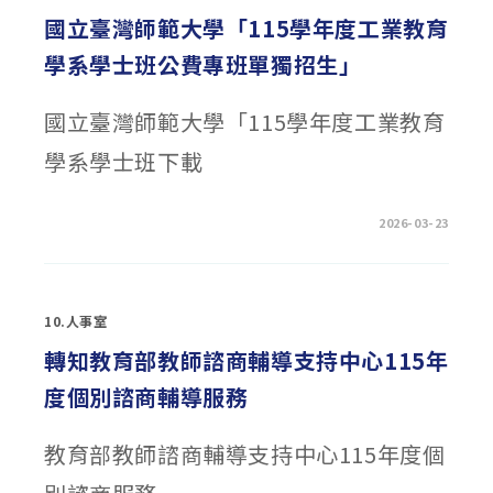
息
公
國立臺灣師範大學「115學年度工業教育
告〉
中
學系學士班公費專班單獨招生」
國立臺灣師範大學「115學年度工業教育
學系學士班下載
在
留言功能已關閉
2026-03-23
〈國
立
臺
灣
師
範
10.人事室
大
學
「115
轉知教育部教師諮商輔導支持中心115年
學
年
度個別諮商輔導服務
度
工
業
教
教育部教師諮商輔導支持中心115年度個
育
學
系