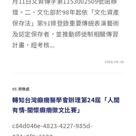
月11日文資傳字第1153002509號函辦
年
論
理。二、文化部於98年起依「文化資產
壇
活
動〉
保存法」第91條登錄重要傳統表演藝術
中
及認定保存者，並推動師徒制相關傳習
計畫，經考核...
在
留言功能已關閉
2026-03-20
〈轉
知
文
化
部
文
05.學務處
化
資
產
轉知台灣癲癇醫學會辦理第24屆「人間
局
辦
有情-關懷癲癇徵文比賽」
理
「115
年
度
c84d046e-4823-4227-985d-
重
要
傳