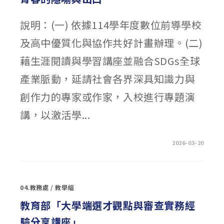
溪
城
隍
說明：(一) 依據114學年度數位前導學校
廟
盃』
全
及高中優質化與協作共好計畫辦理。(二)
國
書
法
藉生涯閱讀與學習講座並融合SDGs全球
比
賽」〉
中
產業脈動，延請社會各界深具知識力與
創作力的專家或作家，入校進行專題演
講，以激活學...
在
留言功能已關閉
2026-03-20
〈曙
光
女
中
「混
沌
04.教務處
/
教學組
少
年」
系
教育部「大學端選才觀點與審查實務經
列
講
驗分享講座」
座：