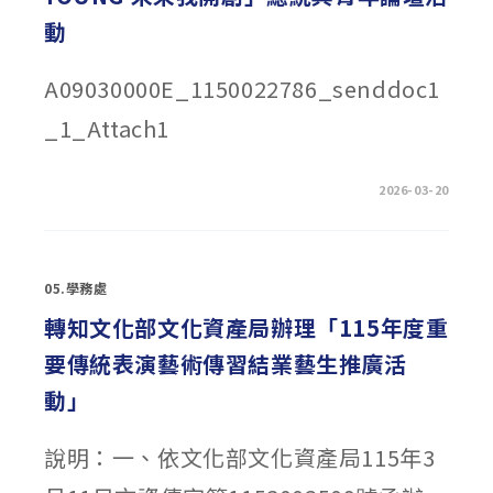
注！
115
動
年-116
年
大
專
A09030000E_1150022786_senddoc1
校
院
暨
_1_Attach1
高
級
中
等
在
留言功能已關閉
2026-03-20
學
〈函
校
轉
學
今
生
周
原
刊
住
舉
民
05.學務處
辦
族
2026「世
主
界
轉知文化部文化資產局辦理「115年度重
題
不
影
一
音
要傳統表演藝術傳習結業藝生推廣活
YOUNG
及
未
拍
來
片
動」
我
企
開
劃
創」
競
總
賽
說明：一、依文化部文化資產局115年3
統
辦
與
法」〉
青
中