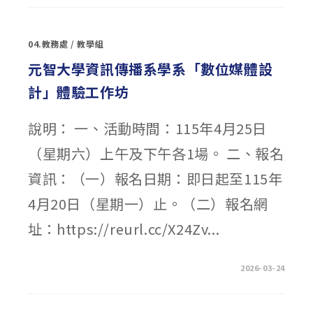
部
「生
成
式
04.教務處
/
教學組
AI
對
數
元智大學資訊傳播系學系「數位媒體設
位
素
計」體驗工作坊
養
的
挑
戰」
說明： 一、活動時間：115年4月25日
數
位
學
（星期六）上午及下午各1場。 二、報名
習
增
能
資訊：（一）報名日期：即日起至115年
課
程
上
4月20日（星期一）止。（二）報名網
架
至
址：https://reurl.cc/X24Zv...
EDU
磨
課
師
+，
在
留言功能已關閉
2026-03-24
請
〈元
教
智
師
大
上
學
網
資