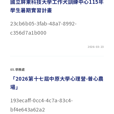
國立屏東科技大學工作犬訓練中心115年
日
創
學生暑期實習計畫
新
醫
材
競
23cb6b05-3fab-48a7-8992-
賽」〉
中
c356d7a1b000
在
留言功能已關閉
2026-03-23
〈國
立
屏
東
科
技
05.學務處
大
學
工
「2026第十七屆中原大學心理營-普心農
作
犬
場」
訓
練
中
心
193ecaff-0cc4-4c7a-83c4-
115
年
學
bf4e643a62a2
生
暑