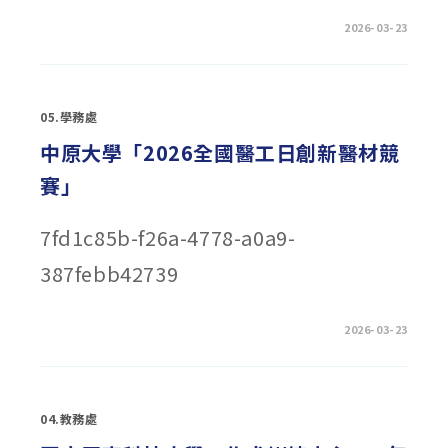
中
在
留言功能已關閉
2026-03-23
〈國
立
中
央
大
學
05.學務處
「第
25
屆
中原大學「2026全國醫工日創新醫材競
中
央
賽」
財
金
營
—
7fd1c85b-f26a-4778-a0a9-
招
財
金
387febb42739
寶」〉
中
在
留言功能已關閉
2026-03-23
〈中
原
大
學
「2026
全
04.教務處
國
醫
工