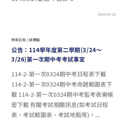
在
留言功能已關閉
2026-03-23
〈114-
2
澎
湖
縣
清
所有公告
/
試務組
寒
優
秀
公告：114學年度第二學期(3/24～
學
生
3/26)第一次期中考考試事宜
獎
學
金〉
中
114-2-第一次0324期中考日程表下載
114-2-第一次0324期中考命題範圍表下
載 114-2-第一次0324期中考監考表需帳
密下載 有關考試相關訊息(如考試日程
表、考試範圍表、考試地點等)，...