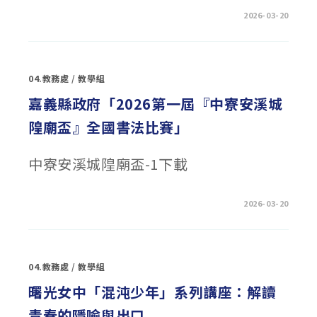
在
留言功能已關閉
2026-03-20
〈2026
第
七
屆
臺
灣
04.教務處
/
教學組
中
小
學
嘉義縣政府「2026第一屆『中寮安溪城
中
文
隍廟盃』全國書法比賽」
能
力
檢
定
中寮安溪城隍廟盃-1下載
考
試
(TAIWAN
CHINESE
TEST
在
留言功能已關閉
2026-03-20
,
〈嘉
TCT
義
)〉
縣
中
政
府
「2026
04.教務處
/
教學組
第
一
屆
曙光女中「混沌少年」系列講座：解讀
『中
寮
青春的隱喻與出口
安