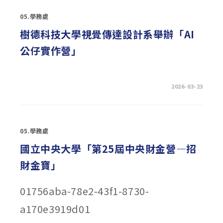
藝
術
05.學務處
大
學
辦
樹德科技大學視覺傳達設計系舉辦「AI
理
「115
公仔實作營」
年
全
國
高
級
中
在
留言功能已關閉
2026-03-23
等
〈樹
學
德
校
科
『孝
技
道
大
教
學
育』
05.學務處
視
微
覺
電
傳
國立中央大學「第25屆中央財金營—招
影
達
徵
設
件
財金寶」
計
競
系
賽
舉
實
辦
施
01756aba-78e2-43f1-8730-
「AI
計
公
畫」〉
仔
中
a170e3919d01
實
作
營」〉