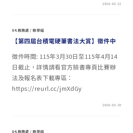
在
留言功能已關閉
2026-03-22
〈公
告：
114
學
年
度
04.教務處
/
教學組
第
二
學
【第四屆台積電硬筆書法大賞】徵件中
期
(3/24
～
3/26)
徵件時間: 115年3月30日至115年4月14
第
一
日截止，詳情請看官方臉書專頁比賽辦
次
期
中
法及報名表下載專區：
考
考
試
https://reurl.cc/jmXdGy
事
宜〉
中
在
留言功能已關閉
2026-03-20
〈【第
四
屆
台
積
電
04.教務處
/
教學組
硬