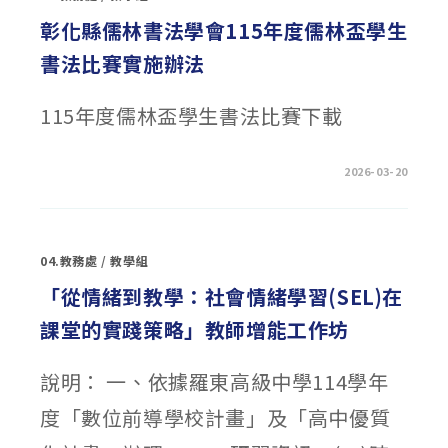
筆
書
彰化縣儒林書法學會115年度儒林盃學生
法
大
書法比賽實施辦法
賞】
徵
件
中〉
115年度儒林盃學生書法比賽下載
中
在
留言功能已關閉
2026-03-20
〈彰
化
縣
儒
林
書
04.教務處
/
教學組
法
學
會
「從情緒到教學：社會情緒學習(SEL)在
115
年
課堂的實踐策略」教師增能工作坊
度
儒
林
盃
說明： 一、依據羅東高級中學114學年
學
生
書
度「數位前導學校計畫」及「高中優質
法
比
賽