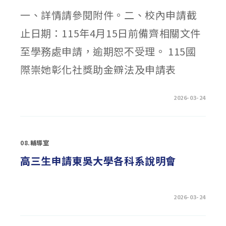
一、詳情請參閱附件。二、校內申請截
止日期：115年4月15日前備齊相關文件
至學務處申請，逾期恕不受理。 115國
際崇她彰化社獎助金辧法及申請表
在
留言功能已關閉
2026-03-24
〈國
際
崇
她
彰
化
08.輔導室
社
115
年
高三生申請東吳大學各科系說明會
「崇
她
獎」
獎
學
金〉
在
留言功能已關閉
2026-03-24
中
〈高
三
生
申