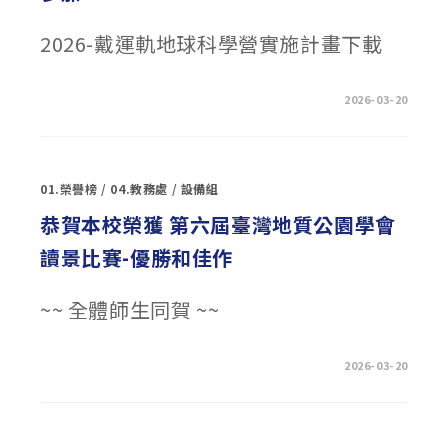
文
件
格
2026-戴運軌地球科學營實施計畫下載
式
(ODF)
競
賽」
及
在
留言功能已關閉
2026-03-20
推
〈2026
廣
戴
研
運
習
軌
課
地
程〉
球
中
01.榮譽榜
/
04.教務處
/
設備組
科
學
營
恭賀本校榮獲 第六屆臺灣地質公園學會
–
歡
讀景比賽-優勝和佳作
迎
師
生
報
~~ 全體師生同賀 ~~
名
參
加〉
中
在
留言功能已關閉
2026-03-20
〈恭
賀
本
校
榮
獲