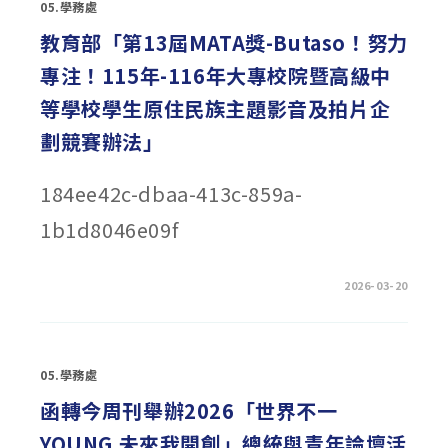
05.學務處
第
六
屆
教育部「第13屆MATA獎-Butaso！努力
臺
灣
專注！115年-116年大專校院暨高級中
地
質
公
等學校學生原住民族主題影音及拍片企
園
學
劃競賽辦法」
會
讀
景
比
184ee42c-dbaa-413c-859a-
賽-
優
勝
1b1d8046e09f
和
佳
作〉
中
在
留言功能已關閉
2026-03-20
〈教
育
部
「第
13
屆
05.學務處
MATA
獎-
BUTASO！
函轉今周刊舉辦2026「世界不一
努
力
YOUNG 未來我開創」總統與青年論壇活
專