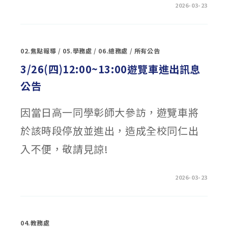
指
在
留言功能已關閉
2026-03-23
引
〈三
網
民
址
高
公
中
告〉
「從
中
沈
02.焦點報導
/
05.學務處
/
06.總務處
/
所有公告
默
到
熱
3/26(四)12:00~13:00遊覽車進出訊息
血：
GEMINI
公告
×
COOLENGLISH
玩
出
因當日高一同學彰師大參訪，遊覽車將
口
說
超
於該時段停放並進出，造成全校同仁出
能
力」
線
入不便，敬請見諒!
上
研
習〉
中
在
留言功能已關閉
2026-03-23
〈3/26(四)12:00~13:00
遊
覽
車
進
出
04.教務處
訊