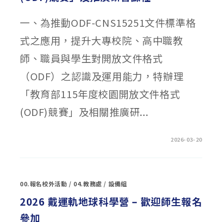
查
實
務
一、為推動ODF-CNS15251文件標準格
經
驗
分
式之應用，提升大專校院、高中職教
享
講
座」〉
師、職員與學生對開放文件格式
中
（ODF）之認識及運用能力，特辦理
「教育部115年度校園開放文件格式
(ODF)競賽」及相關推廣研...
在
留言功能已關閉
2026-03-20
〈轉
知
「教
育
部
115
00.報名校外活動
/
04.教務處
/
設備組
年
度
校
2026 戴運軌地球科學營 – 歡迎師生報名
園
開
參加
放