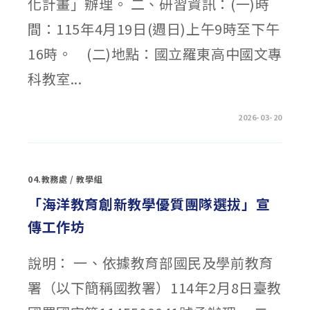
化計畫」辦理。 二、研習資訊：(一)時
實
施
辦
間：115年4月19日(週日)上午9時至下午
法〉
中
16時。 (二)地點：國立羅東高中國文專
科教室...
在
留言功能已關閉
2026-03-20
〈「從
情
緒
到
教
學：
04.教務處
/
教學組
社
會
情
「海洋教育創新教學優質團隊選拔」宣
緒
學
傳工作坊
習
(SEL)
在
課
說明： 一、依據教育部國民及學前教育
堂
的
實
署（以下簡稱國教署）114年2月8日臺教
踐
策
略」