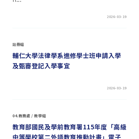
在
留言功能已關閉
2026-03-19
〈國
立
屏
東
科
技
註冊組
大
學
15
輔仁大學法律學系進修學士班申請入學
學
年
及甄審登記入學事宜
度
四
技
產
學
攜
在
留言功能已關閉
2026-03-19
手
〈輔
合
仁
作
大
計
學
畫
法
專
律
班
04.教務處
/
教學組
學
招
系
生
進
教育部國民及學前教育署115年度「高級
資
修
訊〉
學
中
中等學校第二外語教育推動計畫」電子
士