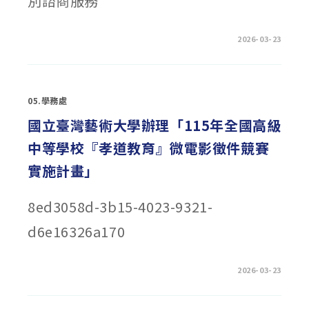
別諮商服務
學
士
班
公
費
在
留言功能已關閉
2026-03-23
專
〈轉
班
知
單
教
獨
育
招
部
生」〉
教
中
05.學務處
師
諮
商
國立臺灣藝術大學辦理「115年全國高級
輔
導
中等學校『孝道教育』微電影徵件競賽
支
持
中
實施計畫」
心
115
年
度
8ed3058d-3b15-4023-9321-
個
別
諮
d6e16326a170
商
輔
導
服
在
留言功能已關閉
2026-03-23
務〉
〈國
中
立
臺
灣