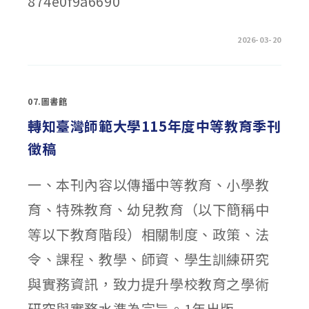
874e0f9a6690
統
表
演
藝
術
在
留言功能已關閉
2026-03-20
傳
〈轉
習
知
結
台
業
灣
藝
癲
生
癇
推
07.圖書館
醫
廣
學
活
會
轉知臺灣師範大學115年度中等教育季刊
動」〉
辦
中
理
徵稿
第
24
屆
「人
一、本刊內容以傳播中等教育、小學教
間
有
情-
育、特殊教育、幼兒教育（以下簡稱中
關
懷
癲
等以下教育階段）相關制度、政策、法
癇
徵
文
令、課程、教學、師資、學生訓練研究
比
賽」〉
與實務資訊，致力提升學校教育之學術
中
研究與實務水準為宗旨。1年出版...