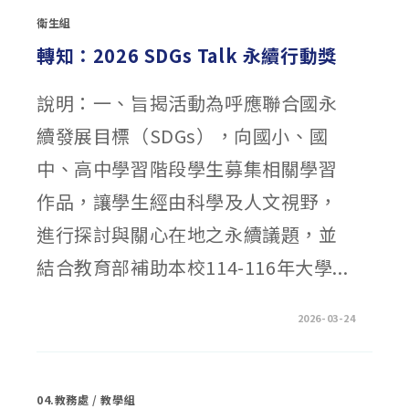
學
訊
習〉
衛生組
傳
中
播
系
轉知：2026 SDGs Talk 永續行動獎
學
系
「數
位
說明：一、旨揭活動為呼應聯合國永
媒
體
續發展目標（SDGs），向國小、國
設
計」
體
中、高中學習階段學生募集相關學習
驗
工
作
作品，讓學生經由科學及人文視野，
坊〉
中
進行探討與關心在地之永續議題，並
結合教育部補助本校114-116年大學...
在
留言功能已關閉
2026-03-24
〈轉
知：
2026
SDGS
TALK
永
04.教務處
/
教學組
續