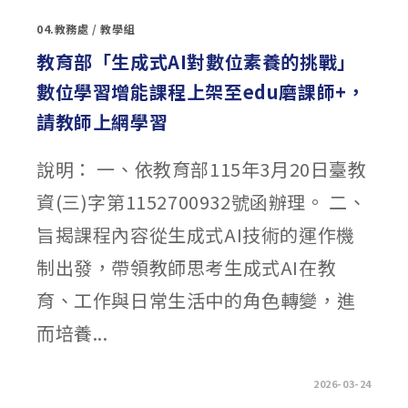
請
東
04.教務處
/
教學組
吳
大
學
教育部「生成式AI對數位素養的挑戰」
各
科
數位學習增能課程上架至edu磨課師+，
系
說
明
請教師上網學習
會〉
中
說明： 一、依教育部115年3月20日臺教
資(三)字第1152700932號函辦理。 二、
旨揭課程內容從生成式AI技術的運作機
制出發，帶領教師思考生成式AI在教
育、工作與日常生活中的角色轉變，進
而培養...
在
留言功能已關閉
2026-03-24
〈教
育