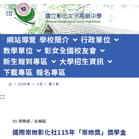
跳
:::
轉
至
主
網站導覽
學校簡介
行政單位
:::
教學單位
彰女全國校友會
要
新生報到專區
大學招生資訊
內
下載專區
報名專區
容
>
2026 年
>
3 月
>
第 3 頁
:::
05.學務處
/
生輔組
國際崇她彰化社115年「崇她獎」獎學金