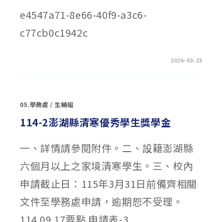
活
動
e4547a71-8e66-40f9-a3c6-
–
社
團
c77cb0c1942c
聯
合
展
演
《青
在
留言功能已關閉
2026-03-23
春
〈銘
狂
傳
想
大
曲》」〉
學
中
「2026
年
05.學務處
/
生輔組
加
州
大
114-2澎湖縣清寒優秀學生獎學金
學
河
濱
分
一、詳情請參閱附件。二、設籍澎湖縣
校
暑
六個月以上之家境清寒學生。三、校內
期
遊
學
申請截止日：115年3月31日前備齊相關
團」〉
中
文件至學務處申請，逾期恕不受理。
114.09.17要點 申請表-3