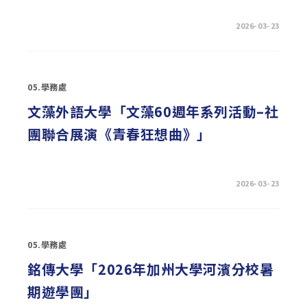
期
實
習
在
留言功能已關閉
2026-03-23
計
〈「2026
畫〉
第
中
十
七
屆
中
05.學務處
原
大
學
文藻外語大學「文藻60週年系列活動–社
心
理
團聯合展演《青春狂想曲》」
營-
普
心
農
場」〉
中
在
留言功能已關閉
2026-03-23
〈文
藻
外
語
大
學
05.學務處
「文
藻
60
銘傳大學「2026年加州大學河濱分校暑
週
年
期遊學團」
系
列