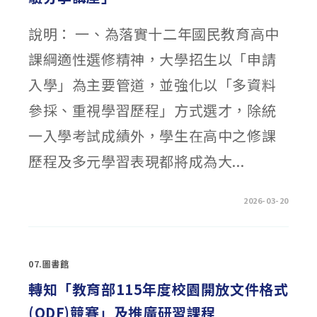
解
讀
青
說明： 一、為落實十二年國民教育高中
春
的
隱
課綱適性選修精神，大學招生以「申請
喻
與
出
入學」為主要管道，並強化以「多資料
口〉
中
參採、重視學習歷程」方式選才，除統
一入學考試成績外，學生在高中之修課
歷程及多元學習表現都將成為大...
在
留言功能已關閉
2026-03-20
〈教
育
部
「大
學
端
07.圖書館
選
才
觀
轉知「教育部115年度校園開放文件格式
點
與
(ODF)競賽」及推廣研習課程
審