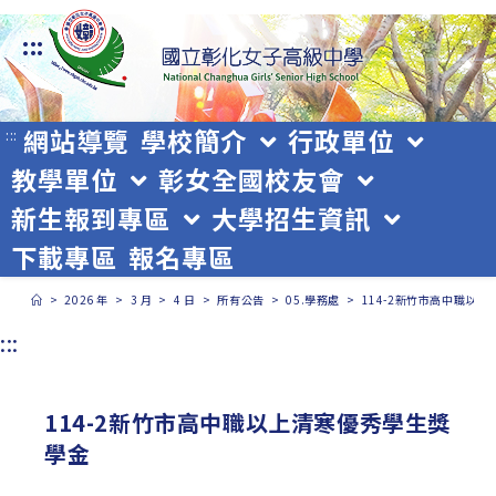
跳
:::
轉
至
主
網站導覽
學校簡介
行政單位
:::
教學單位
彰女全國校友會
要
新生報到專區
大學招生資訊
內
下載專區
報名專區
容
>
2026 年
>
3 月
>
4 日
>
所有公告
>
05.學務處
>
114-2新竹市高中職以
:::
114-2新竹市高中職以上清寒優秀學生獎
學金