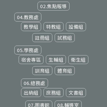
02.焦點報導
04.教務處
教學組
特教組
設備組
註冊組
試務組
05.學務處
宿舍專區
生輔組
衛生組
訓育組
體育組
06.總務處
出納組
庶務組
文書組
07.圖書館
08.輔導室