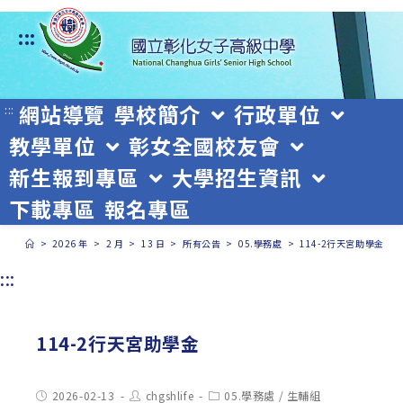
跳
:::
轉
至
主
網站導覽
學校簡介
行政單位
:::
教學單位
彰女全國校友會
要
新生報到專區
大學招生資訊
內
下載專區
報名專區
容
>
2026 年
>
2 月
>
13 日
>
所有公告
>
05.學務處
>
114-2行天宮助學金
:::
114-2行天宮助學金
Post
Post
Post
2026-02-13
chgshlife
05.學務處
/
生輔組