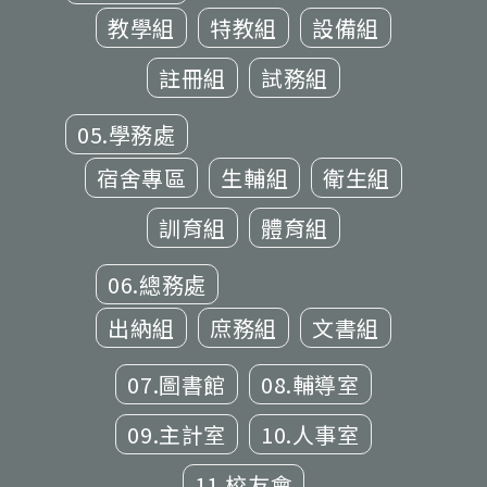
教學組
特教組
設備組
註冊組
試務組
05.學務處
宿舍專區
生輔組
衛生組
訓育組
體育組
06.總務處
出納組
庶務組
文書組
07.圖書館
08.輔導室
09.主計室
10.人事室
11.校友會