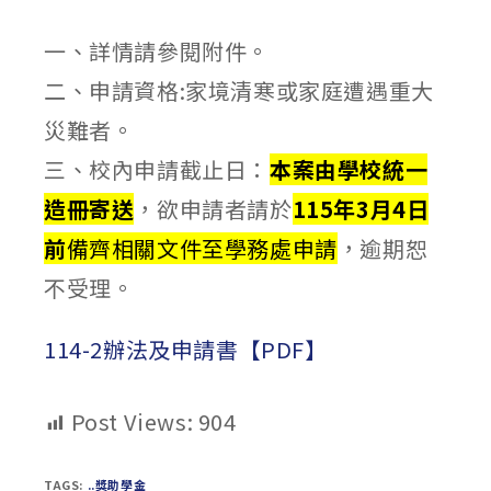
published:
author:
category:
一、詳情請參閱附件。
二、申請資格:家境清寒或家庭遭遇重大
災難者。
三、校內申請截止日：
本案由學校統一
造冊寄送
，欲申請者請於
115年3月4日
前
備齊相關文件至學務處申請
，逾期恕
不受理。
114-2辦法及申請書【PDF】
Post Views:
904
TAGS:
..獎助學金