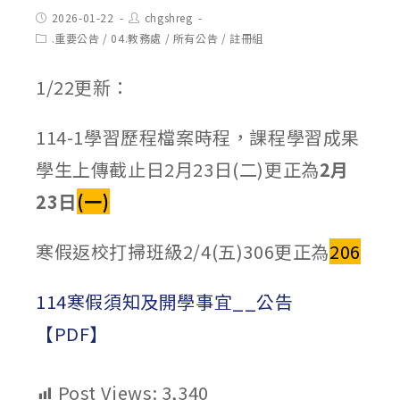
Post
Post
2026-01-22
chgshreg
published:
author:
Post
.重要公告
/
04.教務處
/
所有公告
/
註冊組
category:
1/22更新：
114-1學習歷程檔案時程，課程學習成果
學生上傳截止日2月23日(二)更正為
2月
23日
(一)
寒假返校打掃班級2/4(五)306更正為
206
114寒假須知及開學事宜__公告
【PDF】
Post Views:
3,340