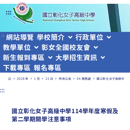
跳
:::
轉
至
主
網站導覽
學校簡介
行政單位
:::
教學單位
彰女全國校友會
要
新生報到專區
大學招生資訊
內
下載專區
報名專區
容
>
2026 年
>
1 月
>
22 日
>
所有公告
>
04.教務處
>
國立彰化女子高級中學1
:::
國立彰化女子高級中學114學年度寒假及
第二學期開學注意事項