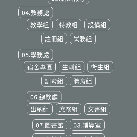
04.教務處
教學組
特教組
設備組
註冊組
試務組
05.學務處
宿舍專區
生輔組
衛生組
訓育組
體育組
06.總務處
出納組
庶務組
文書組
07.圖書館
08.輔導室