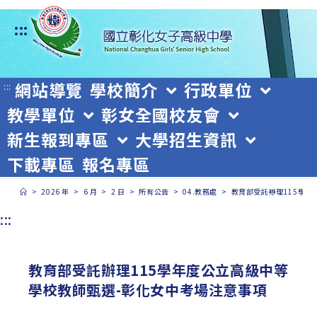
跳
:::
轉
至
主
網站導覽
學校簡介
行政單位
:::
教學單位
彰女全國校友會
要
新生報到專區
大學招生資訊
內
下載專區
報名專區
容
>
2026 年
>
6 月
>
2 日
>
所有公告
>
04.教務處
>
教育部受託辦理115學年
:::
教育部受託辦理115學年度公立高級中等
學校教師甄選-彰化女中考場注意事項