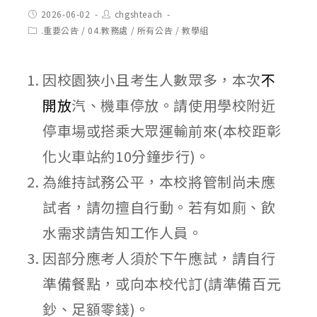
Post
Post
2026-06-02
chgshteach
published:
author:
Post
.重要公告
/
04.教務處
/
所有公告
/
教學組
category:
因校園狹小且考生人數眾多，本次
不
開放
汽、機車停放。請使用學校附近
停車場或搭乘大眾運輸前來(本校距彰
化火車站約10分鐘步行)。
為維持試務公平，本校將管制尚未應
試者，請勿擅自行動。若有如廁、飲
水需求請告知工作人員。
因部分應考人須於下午應試，請自行
準備餐點，或向本校代訂(請準備百元
鈔、足額零錢)。