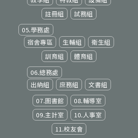
註冊組
試務組
05.學務處
宿舍專區
生輔組
衛生組
訓育組
體育組
06.總務處
出納組
庶務組
文書組
07.圖書館
08.輔導室
09.主計室
10.人事室
11.校友會