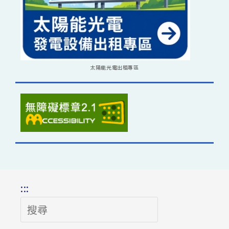
太陽能光電出租專區
:::
搜
尋